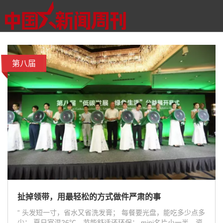
第八届
扯掉领带，用最轻松的方式做件严肃的事
“ 头发短一寸，省水又省洗发膏； 每餐要光盘，能吃多少点多
少； 夏日室温26℃，节能舒适还环保； mini名片小一半，资