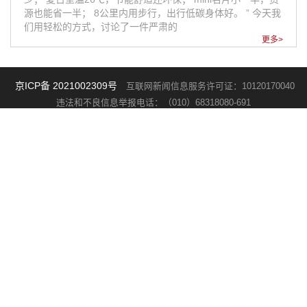
源也能省一半； 8公里内用步行，出行低碳身体好。 ” 今天我
们用轻松的方式，讨论了一件严肃的
更多>
京ICP备 2021002309号
互联网新闻信息服务许可证：10120170040
违法和不良信息举报电话：（010）68318080-691
版权所有：《中国新闻周刊》杂志社有限公司